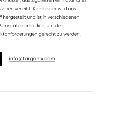
kmuster, das Zigaretten ein natürliches
ehen verleiht. Kipppapier wird aus
 hergestellt und ist in verschiedenen
orositäten erhältlich, um den
rktanforderungen gerecht zu werden.
info@targanix.com