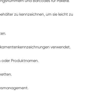
gungsnummern und Barcodes für Pakete.
hälter zu kennzeichnen, um sie leicht zu
ten.
dikamentenkennzeichnungen verwendet.
en oder Produktnamen.
ketten.
ögensmanagement.