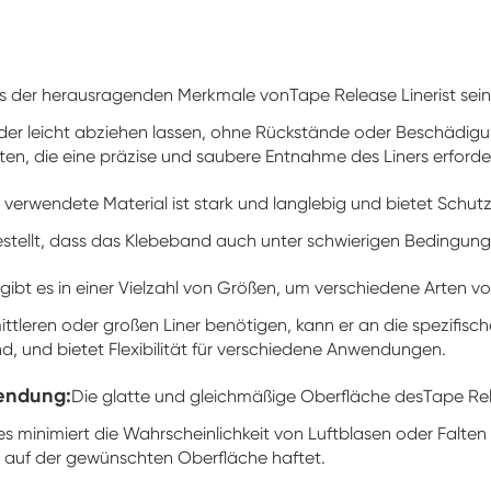
es der herausragenden Merkmale von
Tape Release Liner
ist se
nder leicht abziehen lassen, ohne Rückstände oder Beschädigu
kten, die eine präzise und saubere Entnahme des Liners erforde
 verwendete Material ist stark und langlebig und bietet Schutz
ellt, dass das Klebeband auch unter schwierigen Bedingungen i
 gibt es in einer Vielzahl von Größen, um verschiedene Arten
ittleren oder großen Liner benötigen, kann er an die spezif
ind, und bietet Flexibilität für verschiedene Anwendungen.
wendung:
Die glatte und gleichmäßige Oberfläche des
Tape Rel
es minimiert die Wahrscheinlichkeit von Luftblasen oder Falte
tiv auf der gewünschten Oberfläche haftet.