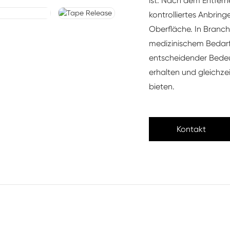
ist. Nach dem Entfern
kontrolliertes Anbri
Oberfläche. In Branc
medizinischem Bedarf 
entscheidender Bedeut
erhalten und gleichze
bieten.
Kontakt