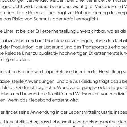
rpackungen verwendet werden. Der Liner verhindert ein vorzei
angebracht wird. Dies ist besonders wichtig für Versand- un
lle stehen. Tape Release Liner trägt zur Rationalisierung des V
as Risiko von Schmutz oder Abfall ermöglicht.
 Liner ist bei der Etikettenherstellung unverzichtbar, wo es als
icht abzuziehen und auf Produkte aufzubringen, ohne den Klebst
nd der Produktion, der Lagerung und des Transports zu erhalten
e Release Liner zu qualitativ hochwertigen Etikettenherstellu
erung erfordern.
inischen Bereich wird Tape Release Liner bei der Herstellun
räzise, sterile Anwendungen, und die Auskleidung trägt dazu be
bleibt. Ob für chirurgische, Wundversorgungs- oder diagno
ziehen und bewahrt die Sterilität und Wirksamkeit von medizinis
en, wenn das Klebeband entfernt wird.
er findet seine Anwendung in der Lebensmittelindustrie, insb
er Liner stellt sicher, dass Lebensmittelverpackungsmaterialien