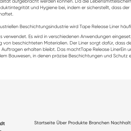
alität aufgebracht werden können. Da die Lebensmittelsicherhe
duktintegrität und Hygiene bei, indem er sicherstellt, dass de
haftet.
dustriellen Beschichtungsindustrie wird Tape Release Liner h
s verwendet. Es wird in verschiedenen Anwendungen eingesetz
 von beschichteten Materialien. Der Liner sorgt dafür, dass der
 Auftragen erhalten bleibt. Das macht
Tape Release Liner
Ein 
d dem Bauwesen, in denen präzise Beschichtungen und Schutz 
Startseite
Über
Produkte
Branchen
Nachhalt
adt