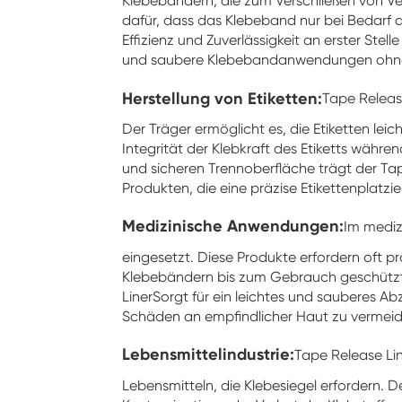
Klebebändern, die zum Verschließen von Ve
dafür, dass das Klebeband nur bei Bedarf 
Effizienz und Zuverlässigkeit an erster Ste
und saubere Klebebandanwendungen ohne d
Herstellung von Etiketten:
Tape Release
Der Träger ermöglicht es, die Etiketten le
Integrität der Klebkraft des Etiketts währe
und sicheren Trennoberfläche trägt der Tap
Produkten, die eine präzise Etikettenplatzi
Medizinische Anwendungen:
Im mediz
eingesetzt. Diese Produkte erfordern oft p
Klebebändern bis zum Gebrauch geschützt 
Liner
Sorgt für ein leichtes und sauberes Ab
Schäden an empfindlicher Haut zu vermeid
Lebensmittelindustrie:
Tape Release Lin
Lebensmitteln, die Klebesiegel erfordern. D