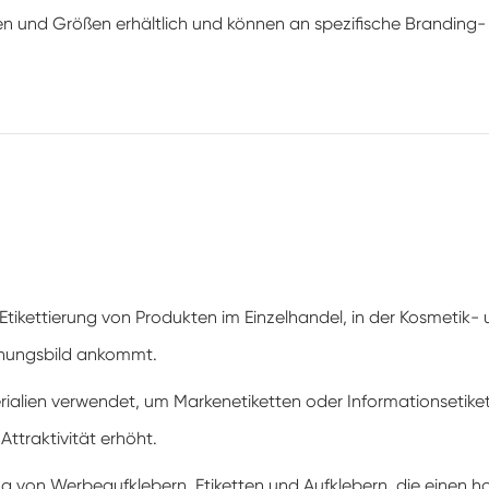
men und Größen erhältlich und können an spezifische Brandin
e Etikettierung von Produkten im Einzelhandel, in der Kosmetik-
inungsbild ankommt.
alien verwendet, um Markenetiketten oder Informationsetikett
ttraktivität erhöht.
llung von Werbeaufklebern, Etiketten und Aufklebern, die eine