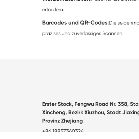
erfordern.
Barcodes und QR-Codes
:
Die seidenma
präzises und zuverlässiges Scannen.
Erster Stock, Fengwu Road Nr. 358, St
Xincheng, Bezirk Xiuzhou, Stadt Jiaxin
Provinz Zhejiang
+86 18857360324
info@targanix.com