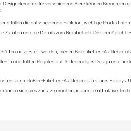
r Designelemente für verschiedene Biere können Brauereien 
.
ber erfüllen die entscheidende Funktion, wichtige Produktinfor
, die Zutaten und die Details zum Braubetrieb. Dies ermöglicht
häften ausgestellt werden, dienen Bieretiketten-Aufkleber als s
len in überfüllten Regalen auf. Ihr lebendiges Design und ihr
siasten sammeln
Bier-Etiketten-Aufkleber
als Teil ihres Hobbys.
önnen sich dies zunutze machen, indem sie attraktive, limitiert