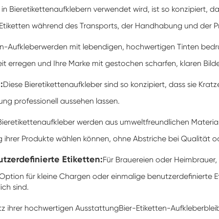
r in Bieretikettenaufklebern verwendet wird, ist so konzipier
ie Etiketten während des Transports, der Handhabung und der Pr
en-Aufkleber
werden mit lebendigen, hochwertigen Tinten bedruc
keit erregen und Ihre Marke mit gestochen scharfen, klaren Bil
:
Diese Bieretikettenaufkleber sind so konzipiert, dass sie Kra
ng professionell aussehen lassen.
Bieretikettenaufkleber werden aus umweltfreundlichen Material
ng ihrer Produkte wählen können, ohne Abstriche bei Qualität 
tzerdefinierte Etiketten:
Für Brauereien oder Heimbrauer, d
Option für kleine Chargen oder einmalige benutzerdefinierte Eti
ich sind.
tz ihrer hochwertigen Ausstattung
Bier-Etiketten-Aufkleber
blei